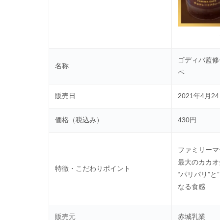
ゴディバ監修
名称
ペ
販売日
2021年4月2
価格（税込み）
430円
ファミリーマ
最大のカカオ
特徴・こだわりポイント
“パリパリ”と
なる食感
販売元
赤城乳業