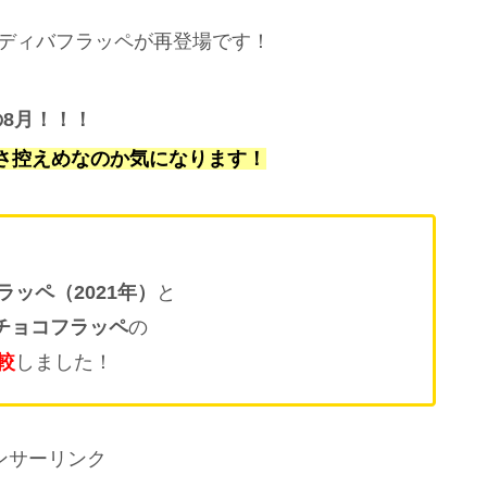
ゴディバフラッペが再登場です！
8月！！！
さ控えめなのか気になります！
ッペ（2021年）
と
バチョコフラッペ
の
較
しました！
ンサーリンク