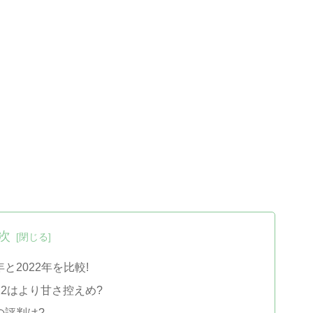
次
と2022年を比較!
22はより甘さ控えめ?
の評判は?