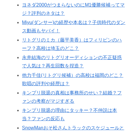
ヨネダ2000がつまらないのにM1優勝候補ってマ
ジ？評判のネタは？
Miyu(ダンサー)の経歴や本名は？子供時代のダン
ス動画もヤバイ！
リトグリのミカ（藤平美香）はフィリピンのハ
ーフ？高校は埼玉のどこ？
永井結海のリトグリオーディションの不正疑惑
で人気は？再生回数を捏造？
他力千佳(リトグリ候補）の高校は福岡のどこ？
歌唱の評判や経歴は？
キンプリ脱退の真相は事務所のせい？結婚？フ
ァンの考察がマジすぎる
キンプリ脱退の理由にタッキー？不仲説は本
当？ファンの反応も
SnowManおそ松さんトラックのスケジュールと