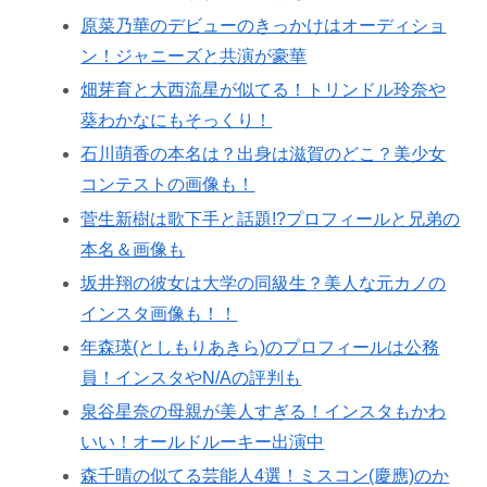
原菜乃華のデビューのきっかけはオーディショ
ン！ジャニーズと共演が豪華
畑芽育と大西流星が似てる！トリンドル玲奈や
葵わかなにもそっくり！
石川萌香の本名は？出身は滋賀のどこ？美少女
コンテストの画像も！
菅生新樹は歌下手と話題!?プロフィールと兄弟の
本名＆画像も
坂井翔の彼女は大学の同級生？美人な元カノの
インスタ画像も！！
年森瑛(としもりあきら)のプロフィールは公務
員！インスタやN/Aの評判も
泉谷星奈の母親が美人すぎる！インスタもかわ
いい！オールドルーキー出演中
森千晴の似てる芸能人4選！ミスコン(慶應)のか