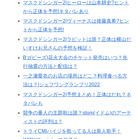
マスクドシンガー2|ヒーローは山本耕史?ヒント
から正体を予想!ネタバレあり
マスクドシンガー2|ヴィーナスは後藤真希?ヒン
トから正体を予想!
マスクドシンガー2|ラビットは誰？正体は横山だ
いすけお兄さんの予想を検証！
B‘z(ビーズ)花火大会のチケット発売はいつ？先
行抽選の方法と配信は？
一之瀬愛衣のお店の場所はどこ？料理食べる方
法は？|シェフワングランプリ2022
マスクドシンガー2|予想まとめ！正体はだれ？ネ
タバレも
競争の番人の主題歌は誰？idom(イドム)のアーテ
ィストの評判は？
トライCM|ハイジを歌ってる人は新人歌手！