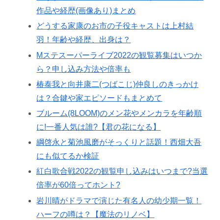
作品や経歴(画像あり)まとめ
どうする家康のお市の子役キャストは上村結
羽！年齢や経歴、出身は？
Mステスーパーライブ2022の観覧募集はいつか
ら？申し込み方法や倍率も
椿泰我と向井康二(つばこじ)仲良しのきっかけ
は？合鍵や家エピソードもまとめて
ブルーム(8LOOM)のメン花やメンカラを年齢順
に!一番人気は誰?【君の花になる】
綱啓永と菊池風磨がそっくりと話題！西畑大吾
にも似てるか検証
紅白歌合戦2022の観覧申し込みはいつまで?当選
倍率が60倍ってホント?
岩川晴がドラマで演じた有名人の幼少期一覧！
ハーフの噂は？【魔法のリノベ】