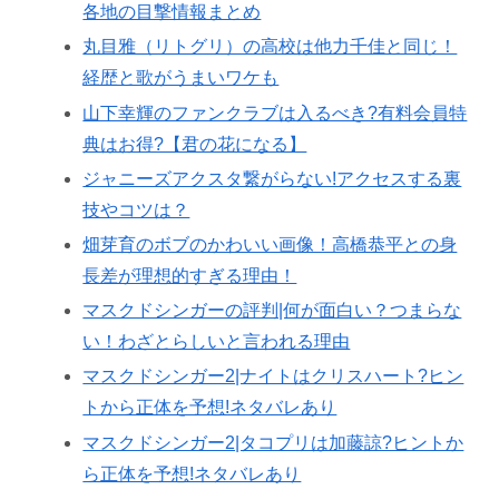
各地の目撃情報まとめ
丸目雅（リトグリ）の高校は他力千佳と同じ！
経歴と歌がうまいワケも
山下幸輝のファンクラブは入るべき?有料会員特
典はお得?【君の花になる】
ジャニーズアクスタ繋がらない!アクセスする裏
技やコツは？
畑芽育のボブのかわいい画像！高橋恭平との身
長差が理想的すぎる理由！
マスクドシンガーの評判|何が面白い？つまらな
い！わざとらしいと言われる理由
マスクドシンガー2|ナイトはクリスハート?ヒン
トから正体を予想!ネタバレあり
マスクドシンガー2|タコプリは加藤諒?ヒントか
ら正体を予想!ネタバレあり