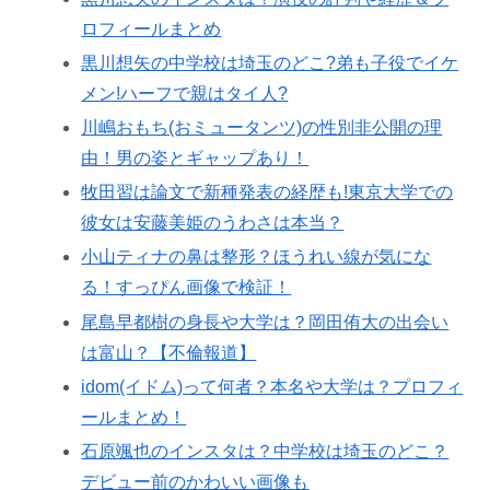
ロフィールまとめ
黒川想矢の中学校は埼玉のどこ?弟も子役でイケ
メン!ハーフで親はタイ人?
川嶋おもち(おミュータンツ)の性別非公開の理
由！男の姿とギャップあり！
牧田習は論文で新種発表の経歴も!東京大学での
彼女は安藤美姫のうわさは本当？
小山ティナの鼻は整形？ほうれい線が気にな
る！すっぴん画像で検証！
尾島早都樹の身長や大学は？岡田侑大の出会い
は富山？【不倫報道】
idom(イドム)って何者？本名や大学は？プロフィ
ールまとめ！
石原颯也のインスタは？中学校は埼玉のどこ？
デビュー前のかわいい画像も