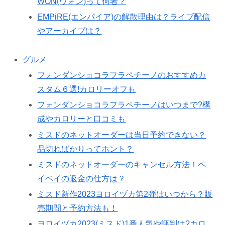
WON(ウォン)って何者？
EMPiRE(エンパイア)の解散理由は？ライブ配信
やアーカイブは？
グルメ
フォンダンショコラフラペチーノのおすすめカ
スタム６選!カロリーオフも
フォンダンショコラフラペチーノはいつまで?構
成やカロリーと口コミも
ミスドのネットオーダーは当日予約できない？
品切ればかりってホント？
ミスドのネットオーダーのキャンセル方法！ペ
イペイの返金の仕方は？
ミスド新作2023ヨロイヅカ第2弾はいつから？販
売期間と予約方法も！
ヨロイヅカ2023(ミスド)1番人気や評判は?カロ