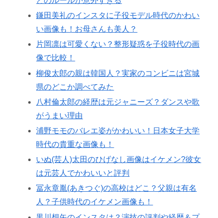
とのルールが意外すぎる
鎌田美礼のインスタに子役モデル時代のかわい
い画像も！お母さんも美人？
片岡凛は可愛くない？整形疑惑を子役時代の画
像で比較！
柳俊太郎の親は韓国人？実家のコンビニは宮城
県のどこか調べてみた
八村倫太郎の経歴は元ジャニーズ？ダンスや歌
がうまい理由
浦野モモのバレエ姿がかわいい！日本女子大学
時代の貴重な画像も！
いぬ(芸人)太田のひげなし画像はイケメン?彼女
は元芸人でかわいいと評判
冨永章胤(あきつぐ)の高校はどこ？父親は有名
人？子供時代のイケメン画像も！
黒川想矢のインスタは？演技の評判や経歴＆プ