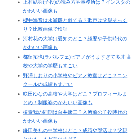
上村結羽(子役)の読み方や事務所は？インスタの
かわいい画像も
櫻井海音は永瀬廉と似てる？歌声は父親そっく
り？比較画像で検証
河村花の大学は愛知のどこ？経歴や子供時代の
かわいい画像も
都留拓也(ラパルフェ)ピアノがうますぎて多才!高
校や大学の学歴もすごい
野澤しおりの小学校やピアノ教室はどこ？コン
クールの成績もすごい
咲田ゆなの高校や大学はどこ？プロフィールま
とめ！制服姿のかわいい画像も
椿泰我の同期は向井康二？入所前の子役時代の
かわいい画像も
鎌田美礼の中学校はどこ？成績や部活は？父親