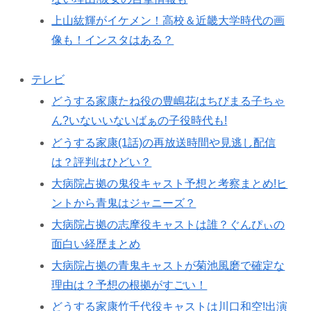
上山紘輝がイケメン！高校＆近畿大学時代の画
像も！インスタはある？
テレビ
どうする家康たね役の豊嶋花はちびまる子ちゃ
ん?いないいないばぁの子役時代も!
どうする家康(1話)の再放送時間や見逃し配信
は？評判はひどい？
大病院占拠の鬼役キャスト予想と考察まとめ!ヒ
ントから青鬼はジャニーズ？
大病院占拠の志摩役キャストは誰？ぐんぴぃの
面白い経歴まとめ
大病院占拠の青鬼キャストが菊池風磨で確定な
理由は？予想の根拠がすごい！
どうする家康竹千代役キャストは川口和空!出演