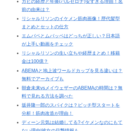
ガビの経歴と年俸(バルセロナ)安すぎる理由！名
前の由来は？
リシャルリソンのイケメン筋肉画像！歴代髪型
まとめとセットの仕方
エムバペとムバッペはどっちが正しい？日本語
が上手い動画をチェック
リシャルリソンの生い立ちや経歴まとめ！移籍
金は100億？
ABEMAと地上波ワールドカップを見る違いは？
無料でアーカイブも
朝倉未来vsメイウェザーのABEMAの時間は？無
料で見れる方法を調べた
坂井隆一郎のスパイクは？ピッチ型スタートを
分析！筋肉改造が理由！
ディーン元気は結婚してる?イケメンなのにもて
ない理由!彼女の目撃情報も