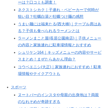
ーは？口コミも調査！
ネクストシカク｜子連れ・ベビーカーで何時が
狙い目？牡蠣白湯と牡蠣つけ麺の感想
うまい麺には福来たる(西大橋)｜テーブル席はあ
る？子供も食べられるラーメンとは
ラーメンまこと屋(長居公園南店)｜子供メニュー
の内容と家族連れに駐車場情報とおすすめ
シュリケン164｜キッズメニューの内容やサービ
スまとめ！まぜたらあかん理由？
コウベエニシ(大正)｜家族連れにおすすめ！駐車
場情報やテイクアウトも
スポーツ
ヌートバーのインスタや母親の出身地は？両親
のなれそめが奇跡すぎる