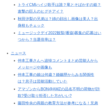
トライCM|ハイジ歌手は誰？竜とそばかすの姫？
進撃の巨人のヒグチアイ？
秋田汐梨の兄弟は？姉の顔出し画像は美人？出
身校もチェック
ミュージックデイ2022観覧(番協)募集の応募はい
つから？当選倍率は？
ニュース
仲本工事さんへ追悼コメントまとめ芸能人から
メッセージや画像も
仲本工事の娘は何歳？婚姻歴からみる関係性
は？息子は芸能活動していた
アマゾンからBON@AMZの品名不明の荷物が!詐
欺?受け取り拒否した方がいい?
藤田怜央の両親の教育方法が参考になる！兄弟