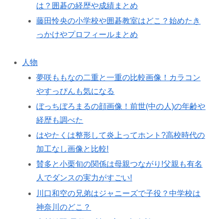
は？囲碁の経歴や成績まとめ
藤田怜央の小学校や囲碁教室はどこ？始めたき
っかけやプロフィールまとめ
人物
夢咲ももなの二重と一重の比較画像！カラコン
やすっぴんも気になる
ぼっちぼろまるの顔画像！前世(中の人)の年齢や
経歴も調べた
はやたくは整形して炎上ってホント?高校時代の
加工なし画像と比較!
賛多と小栗旬の関係は母親つながり!父親も有名
人でダンスの実力がすごい!
川口和空の兄弟はジャニーズで子役？中学校は
神奈川のどこ？