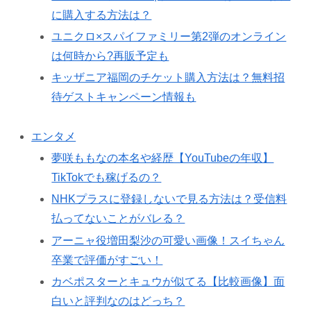
に購入する方法は？
ユニクロ×スパイファミリー第2弾のオンライン
は何時から?再販予定も
キッザニア福岡のチケット購入方法は？無料招
待ゲストキャンペーン情報も
エンタメ
夢咲ももなの本名や経歴【YouTubeの年収】
TikTokでも稼げるの？
NHKプラスに登録しないで見る方法は？受信料
払ってないことがバレる？
アーニャ役増田梨沙の可愛い画像！スイちゃん
卒業で評価がすごい！
カベポスターとキュウが似てる【比較画像】面
白いと評判なのはどっち？