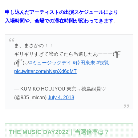
申し込んだアーティストの出演スケジュールにより
入場時間や、会場での滞在時間が変わってきます
。
ま、まさかの！！
ギリギリすぎて諦めてたら当選したあーーー(´༎ຶོ
ρ༎ຶོ`)♡
#ミュージックデイ
#倖田來未
#観覧
pic.twitter.com/nNspXd6dMT
— KUMIKO HOUJYOU 東京→徳島組員♡
(@935_mican)
July 4, 2018
THE MUSIC DAY2022｜当選倍率は？