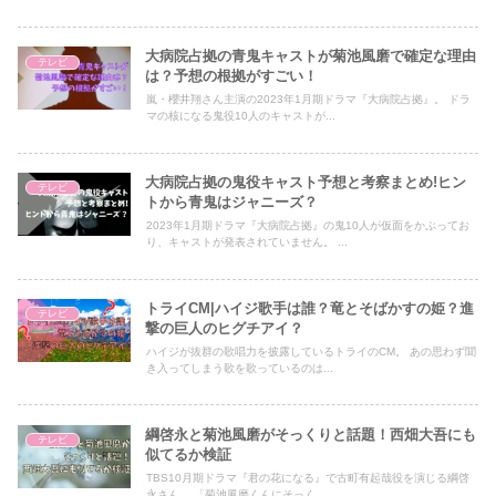
大病院占拠の青鬼キャストが菊池風磨で確定な理由
テレビ
は？予想の根拠がすごい！
嵐・櫻井翔さん主演の2023年1月期ドラマ『大病院占拠』。 ドラ
マの核になる鬼役10人のキャストが...
大病院占拠の鬼役キャスト予想と考察まとめ!ヒン
テレビ
トから青鬼はジャニーズ？
2023年1月期ドラマ『大病院占拠』の鬼10人が仮面をかぶってお
り、キャストが発表されていません。 ...
トライCM|ハイジ歌手は誰？竜とそばかすの姫？進
テレビ
撃の巨人のヒグチアイ？
ハイジが抜群の歌唱力を披露しているトライのCM。 あの思わず聞
き入ってしまう歌を歌っているのは...
綱啓永と菊池風磨がそっくりと話題！西畑大吾にも
テレビ
似てるか検証
TBS10月期ドラマ『君の花になる』で古町有起哉役を演じる綱啓
永さん。 「菊池風磨くんにそっく...