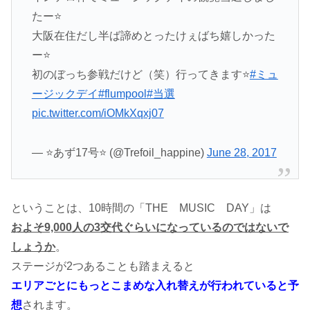
たー⭐
大阪在住だし半ば諦めとったけぇばち嬉しかった
ー⭐
初のぼっち参戦だけど（笑）行ってきます⭐
#ミュ
ージックデイ
#flumpool
#当選
pic.twitter.com/iOMkXqxj07
— ⭐あず17号⭐ (@Trefoil_happine)
June 28, 2017
ということは、10時間の「THE MUSIC DAY」は
およそ9,000人の3交代ぐらいになっているのではないで
しょうか
。
ステージが2つあることも踏まえると
エリアごとにもっとこまめな入れ替えが行われていると予
想
されます。