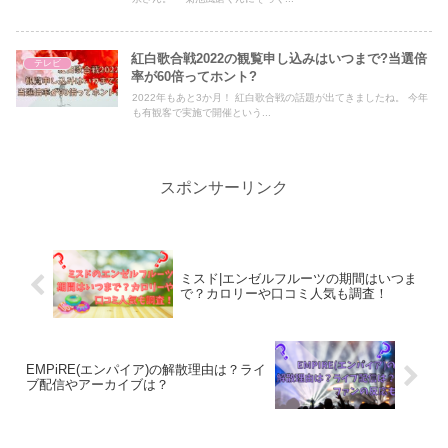
紅白歌合戦2022の観覧申し込みはいつまで?当選倍
テレビ
率が60倍ってホント?
2022年もあと3か月！ 紅白歌合戦の話題が出てきましたね。 今年
も有観客で実施で開催という...
スポンサーリンク
ミスド|エンゼルフルーツの期間はいつま
で？カロリーや口コミ人気も調査！
EMPiRE(エンパイア)の解散理由は？ライ
ブ配信やアーカイブは？