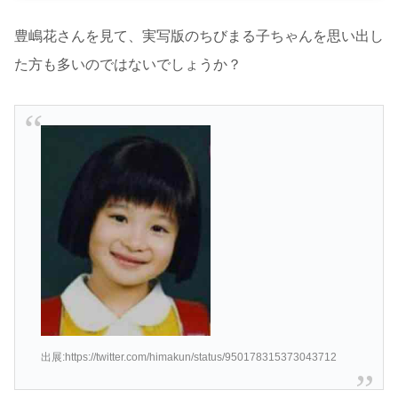
豊嶋花さんを見て、実写版のちびまる子ちゃんを思い出し
た方も多いのではないでしょうか？
出展:https://twitter.com/himakun/status/950178315373043712