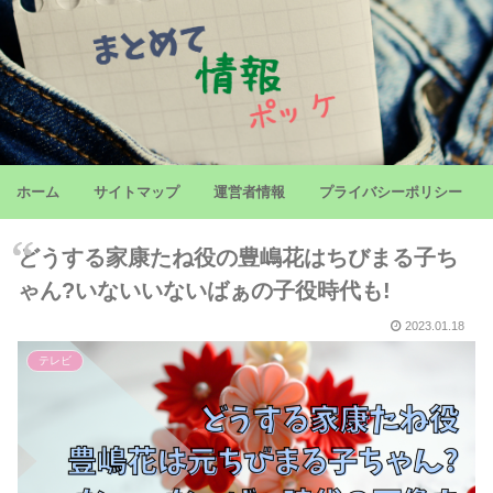
ホーム
サイトマップ
運営者情報
プライバシーポリシー
どうする家康たね役の豊嶋花はちびまる子ち
ゃん?いないいないばぁの子役時代も!
2023.01.18
テレビ