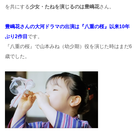
を共にする
少女・たねを演じるのは豊嶋花
さん。
豊嶋花さんの大河ドラマの出演は『八重の桜』以来10年
ぶり2作目
です。
『八重の桜』で山本みね（幼少期）役を演じた時はまだ6
歳でした。