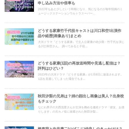
申し込み方法や倍率も
2022年もあと少しという時期になり、気になるのが毎年恒例のミ
ュージックステーションウルトラスーパー...
どうする家康竹千代役キャストは川口和空!出演作
テレビ
品や経歴(画像あり)まとめ
大河ドラマ『どうする家康』で主人公家康の幼少期・竹千代を演じ
る川口和空さん。 調べてみると子役...
どうする家康(1話)の再放送時間や見逃し配信は？
テレビ
評判はひどい？
2023年の大河ドラマ『どうする家康』が1月8日に放送されます。
1話を見逃してしまった場合でもま...
秋田汐梨の兄弟は？姉の顔出し画像は美人？出身校
テレビ
もチェック
なにわ男子の大西流星さんが主演を務める連続ドラマ「彼女、お借
りします」の元カノ役に抜擢された秋田汐梨...
椿泰我と向井康二(つばこじ)仲良しのきっかけは？