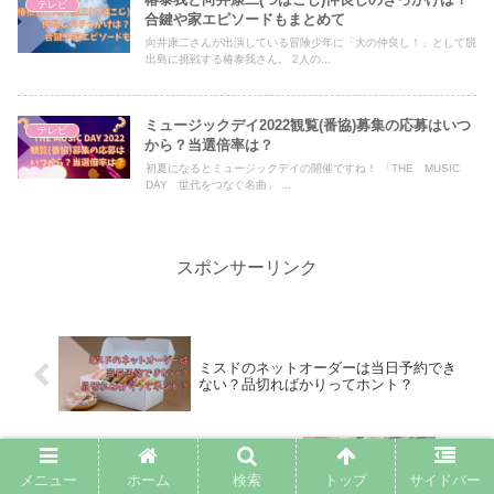
テレビ
合鍵や家エピソードもまとめて
向井康二さんが出演している冒険少年に「大の仲良し！」として脱
出島に挑戦する椿泰我さん。 2人の...
ミュージックデイ2022観覧(番協)募集の応募はいつ
テレビ
から？当選倍率は？
初夏になるとミュージックデイの開催ですね！ 「THE MUSIC
DAY 世代をつなぐ名曲」 ...
スポンサーリンク
ミスドのネットオーダーは当日予約でき
ない？品切ればかりってホント？
フォンダンショコラフラペチーノはいつ
メニュー
ホーム
検索
トップ
サイドバー
まで?構成やカロリーと口コミも