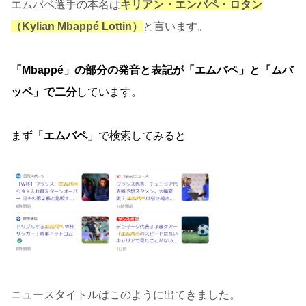
エムバベ選手の本名は
キリアン・エンバペ・ロタン
（Kylian Mbappé Lottin）
と言います。
「Mbappé」の部分の発音と表記が「エムバペ」と「ムバ
ッペ」で二分
しています。
まず「
エムバペ
」で検索してみると
ニュースタイトルはこのように出てきました。