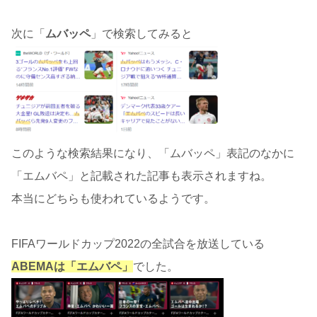
次に「
ムバッペ
」で検索してみると
このような検索結果になり、「ムバッペ」表記のなかに
「エムバペ」と記載された記事も表示されますね。
本当にどちらも使われているようです。
FIFAワールドカップ2022の全試合を放送している
ABEMAは「エムバペ」
でした。