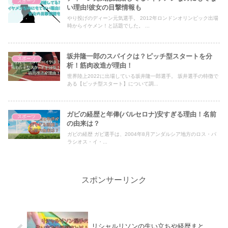
スポーツ
い理由!彼女の目撃情報も
やり投げのディーン元気選手。 2012年ロンドンオリンピック出場
時からイケメン！と話題でした。 ...
坂井隆一郎のスパイクは？ピッチ型スタートを分
スポーツ
析！筋肉改造が理由！
世界陸上2022に出場している坂井隆一郎選手。 坂井選手の特徴で
ある【ピッチ型スタート】について調...
ガビの経歴と年俸(バルセロナ)安すぎる理由！名前
スポーツ
の由来は？
ガビの経歴 ガビ選手は、2004年8月アンダルシア地方のロス・パ
ラシオス・イ・...
スポンサーリンク
リシャルリソンの生い立ちや経歴まと