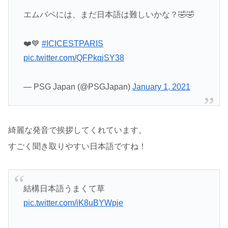
エムバペには、まだ日本語は難しいかな？🤣🤣
❤️💙
#ICICESTPARIS
pic.twitter.com/QFPkqjSY38
— PSG Japan (@PSGJapan)
January 1, 2021
綺麗な発音で挨拶してくれています。
すごく聞き取りやすい日本語ですね！
結構日本語うまくて草
pic.twitter.com/iK8uBYWpje