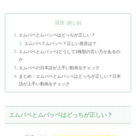
目次
エムバペとムバッペはどっちが正しい？
エムバペ？ムバッペ？正しい発音は？
エムバペとムバッペ|どうして2種類の言い方があるの
か
エムバペの日本語が上手い動画をチェック
まとめ：エムバペとムバッペはどっちが正しい？日本
語が上手い動画をチェック
エムバペとムバッペはどっちが正しい？