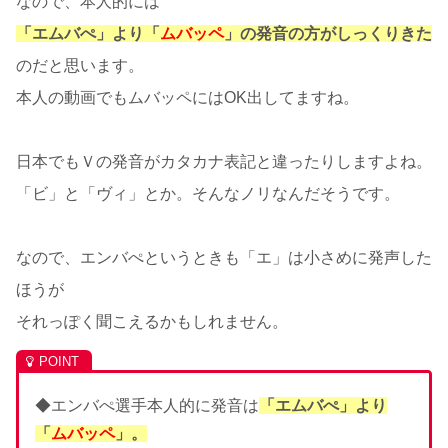
なので、本人的には
「エムバぺ」より「
ムバッペ
」の発音の方がしっくりきた
のだと思います。
本人の動画でもムバッペにはOK出してますね。
日本でもＶの発音がカタカナ表記と違ったりしますよね。
「ビ」と「ヴィ」とか。そんなノリなんだそうです。
なので、エンバぺというときも「エ」は小さめに発声した
ほうが
それっぽく聞こえるかもしれません。
◆エンバぺ選手本人的に発音は
「エムバぺ」より
「
ムバッペ
」。