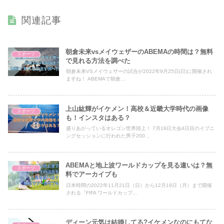
関連記事
朝倉未来vsメイウェザーのABEMAの時間は？無料
スポーツ
で見れる方法を調べた
朝倉未来VSメイウェザーの試合が2022年9月25日(日)に開催され
ますね！ ABEMAで朝倉...
上山紘輝がイケメン！高校＆近畿大学時代の画像
スポーツ
も！インスタはある？
盛りあがっているオレゴン世界陸上！ 7月19日大会4日目のイブニ
ングセッションに行われた男子200...
ABEMAと地上波ワールドカップを見る違いは？無
スポーツ
料でアーカイブも
日本時間の2022年11月21日（日）から12月19日（月）まで開催
される『FIFA ワールドカップ...
ディーン元気は結婚してる?イケメンなのにもてな