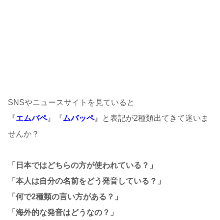
SNSやニュースサイトを見ていると
『
エムバペ
』『
ムバッペ
』と表記が2種類出てきて迷いま
せんか？
「日本ではどちらの方が使われている？」
「本人は自分の名前をどう発音している？」
「何で2種類の言い方がある？」
「海外的な発音はどうなの？」