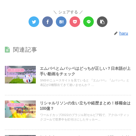
シェアする
haru
関連記事
エムバペとムバッペはどっちが正しい？日本語が上
スポーツ
手い動画をチェック
SNSやニュースサイトを見ていると 『エムバペ』『ムバッペ』と
表記が2種類出てきて迷いませんか？ ...
リシャルリソンの生い立ちや経歴まとめ！移籍金は
スポーツ
100億？
ワールドカップ2022のブラジル対セルビア戦で、アクロバティッ
クゴールで世界中を釘付けにしたサッカー...