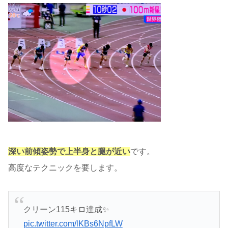
深い前傾姿勢で上半身と腿が近い
です。
高度なテクニックを要します。
クリーン115キロ達成✨
pic.twitter.com/lKBs6NpfLW