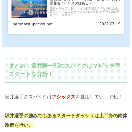
画像も！インスタはある？
盛りあがっているオレゴン世界陸上！ 7月19日大会4
日目のイブニングセッションに行われた男子200m予
選で上山紘輝選手...
harunatsu-pocket.net
2022.07.19
まとめ：坂井隆一郎のスパイクは？ピッチ型
スタートを分析！
坂井選手のスパイクは
アシックス
を愛用していますね！
坂井選手の強みでもあるスタートダッシュは上半身の肉体
改造を行い、