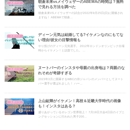
朝倉未来vsメイウェザーのABEMAの時間は？無料
スポーツ
で見れる方法を調べた
朝倉未来VSメイウェザーの試合が2022年9月25日(日)に開催され
ますね！ ABEMAで朝倉...
ディーン元気は結婚してる?イケメンなのにもてな
スポーツ
い理由!彼女の目撃情報も
やり投げのディーン元気選手。 2012年ロンドンオリンピック出場
時からイケメン！と話題でした。 ...
ヌートバーのインスタや母親の出身地は？両親のな
スポーツ
れそめが奇跡すぎる
2023年3月に開幕するWBCの侍ジャパンのメンバーとしてヌート
バー選手が選ばれました！ ハー...
上山紘輝がイケメン！高校＆近畿大学時代の画像
スポーツ
も！インスタはある？
盛りあがっているオレゴン世界陸上！ 7月19日大会4日目のイブニ
ングセッションに行われた男子200...